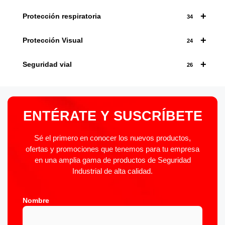
+
Protección respiratoria
34
+
Protección Visual
24
+
Seguridad vial
26
ENTÉRATE Y SUSCRÍBETE
Sé el primero en conocer los nuevos productos,
ofertas y promociones que tenemos para tu empresa
en una amplia gama de productos de Seguridad
Industrial de alta calidad.
Nombre