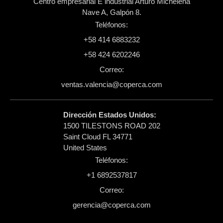
Centro empresarial E industrial Arturo Michelena
Nave A, Galpón 8.
Teléfonos:
+58 414 6883232
+58 424 6202246
Correo:
ventas.valencia@coperca.com
Dirección Estados Unidos:
1500 TILESTONS ROAD 202
​Saint Cloud FL 34771
United States
Teléfonos:
+1 6892537817
Correo:
gerencia@coperca.com